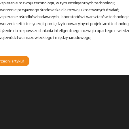
wspieranie rozwoju technologii, w tym inteligentnych technologii;
tworzenie przyjaznego środowiska dla rozwoju kreatywnych działań;
wspieranie ośrodków badawczych, laboratoriów i warsztatów technologic
tworzenie efektu synergii pomiędzy innowacyjnymi projektami technologi
dążenie do rozpowszechniania inteligentnego rozwoju opartego o wiedz
województwa mazowieckiego i międzynarodowego;
zedni artykuł