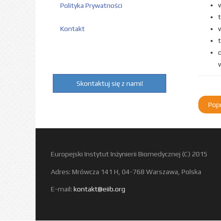
Polityka Prywatności
Kontakt
Skontaktuj się z nami!
Popr
Europejski Instytut Inżynierii Biomedycznej (C) 2015
Adres: Mrówcza 141 H, 04-768 Warszawa, Polska
E-mail:
kontakt@eiib.org