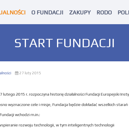
UALNOŚCI
O FUNDACJI
ZAKUPY
RODO
POL
START FUNDACJI
alności
27 luty 2015
7 lutego 2015 r. rozpoczyna historię działalności Fundacji Europejski Insty
asno wyznaczone cele i misje, Fundacja będzie dokładać wszelkich starań
Fundacji wchodzi m.in.:
wspieranie rozwoju technologii, w tym inteligentnych technologii