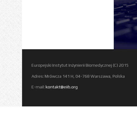
Europejski Instytut Inżynierii Biomedycznej (C) 2015
Adres: Mrówcza 141 H, 04-768 Warszawa, Polska
E-mail:
kontakt@eiib.org