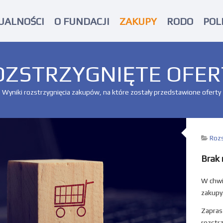
UALNOŚCI
O FUNDACJI
ZAKUPY
RODO
POL
OZSTRZYGNIĘTE OFER
Wyniki rozstrzygnięcia zakupów, na które zostały przedstawione oferty
Rozs
Brak 
W chwi
zakupy
Zapras
rozstrz