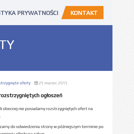
ITYKA PRYWATNOŚCI
KONTAKT
TY
trzygnięte oferty
25 marzec 2015
rozstrzygniętych ogłoszeń
li obecnej nie posiadamy rozstrzygniętych ofert na
.
zamy do odwiedzenia strony w późniejszym terminie po
ygnięciu oferty na zakup.